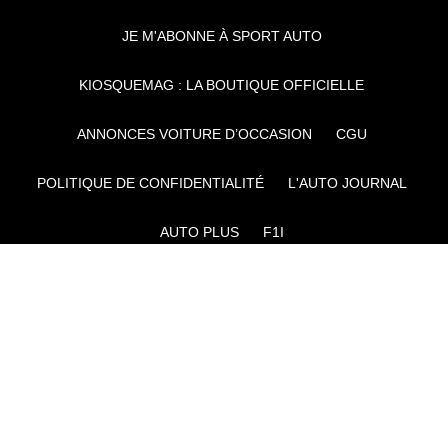
JE M'ABONNE À SPORT AUTO
KIOSQUEMAG : LA BOUTIQUE OFFICIELLE
ANNONCES VOITURE D’OCCASION
CGU
POLITIQUE DE CONFIDENTIALITÉ
L'AUTO JOURNAL
AUTO PLUS
F1I
CE SITE APPARTIENT À REWORLD MEDIA
AUTRES THÉMATIQUES DU GROUPE :
VOYAGES
FÉMININ
INFOTAINMENT
MAISON
SPORT
SÉMINAIRES ET EVÉNEMENTIEL
TECHNOLOGIES