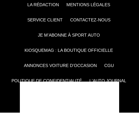
LA RÉDACTION
MENTIONS LÉGALES
SERVICE CLIENT
CONTACTEZ-NOUS
JE M'ABONNE À SPORT AUTO
KIOSQUEMAG : LA BOUTIQUE OFFICIELLE
ANNONCES VOITURE D’OCCASION
CGU
POLITIQUE DE CONFIDENTIALITÉ
L'AUTO JOURNAL
AUTO PLUS
F1I
CE SITE APPARTIENT À REWORLD MEDIA
AUTRES THÉMATIQUES DU GROUPE :
VOYAGES