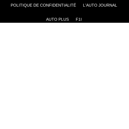
POLITIQUE DE CONFIDENTIALITÉ
L'AUTO JOURNAL
AUTO PLUS
F1I
CE SITE APPARTIENT À REWORLD MEDIA
AUTRES THÉMATIQUES DU GROUPE :
VOYAGES
FÉMININ
INFOTAINMENT
MAISON
SPORT
SÉMINAIRES ET EVÉNEMENTIEL
TECHNOLOGIES
GAMING
ARTISANS/BTP
DIY DÉCO
GESTION DES COOKIES