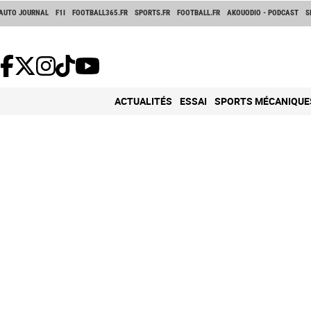
AUTO JOURNAL
F1I
FOOTBALL365.FR
SPORTS.FR
FOOTBALL.FR
AKOUODIO - PODCAST
S
ACTUALITÉS
ESSAI
SPORTS MÉCANIQUE