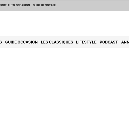
PORT AUTO OCCASION
GUIDE DE VOYAGE
S
GUIDE OCCASION
LES CLASSIQUES
LIFESTYLE
PODCAST
ANN