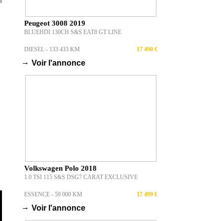
Peugeot 3008 2019
BLUEHDI 130CH S&S EAT8 GT LINE
DIESEL - 133 433 KM
17 490 €
→
Voir l'annonce
Volkswagen Polo 2018
1.0 TSI 115 S&S DSG7 CARAT EXCLUSIVE
ESSENCE - 59 000 KM
17 499 €
→
Voir l'annonce