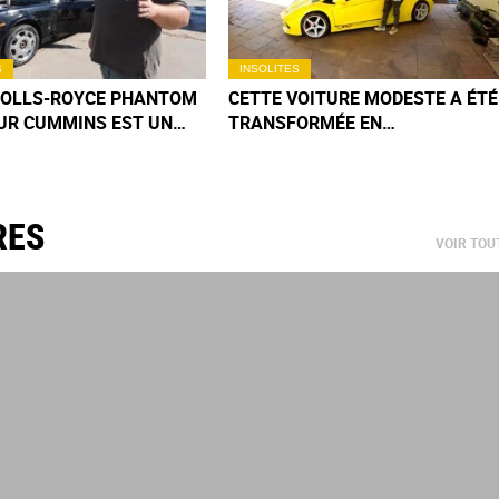
S
INSOLITES
ROLLS-ROYCE PHANTOM
CETTE VOITURE MODESTE A ÉTÉ
UR CUMMINS EST UN
TRANSFORMÉE EN
 MÉCANIQUE QUE VOUS
LAMBORGHINI PAR UN JEUNE
EREZ PAS DE SITÔT
INDIEN
RES
VOIR TOU