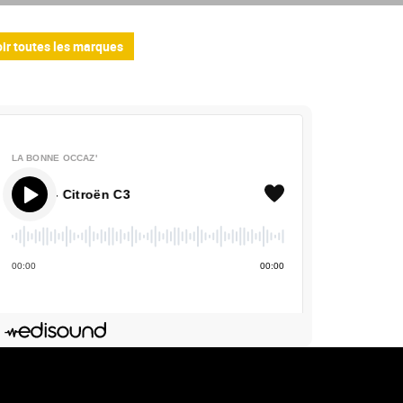
ir toutes les marques
LA BONNE OCCAZ'
' - Citroën C3
00
:
00
00
:
00
Deezer