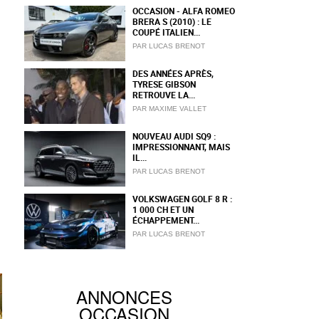
OCCASION - ALFA ROMEO
BRERA S (2010) : LE
COUPÉ ITALIEN...
PAR LUCAS BRENOT
DES ANNÉES APRÈS,
TYRESE GIBSON
RETROUVE LA...
PAR MAXIME VALLET
NOUVEAU AUDI SQ9 :
IMPRESSIONNANT, MAIS
IL...
PAR LUCAS BRENOT
VOLKSWAGEN GOLF 8 R :
1 000 CH ET UN
ÉCHAPPEMENT...
PAR LUCAS BRENOT
ANNONCES
OCCASION