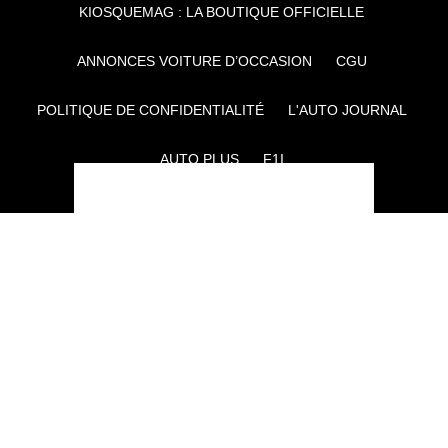
KIOSQUEMAG : LA BOUTIQUE OFFICIELLE
ANNONCES VOITURE D’OCCASION
CGU
POLITIQUE DE CONFIDENTIALITÉ
L'AUTO JOURNAL
AUTO PLUS
F1I
CE SITE APPARTIENT À REWORLD MEDIA
AUTRES THÉMATIQUES DU GROUPE :
VOYAGES
FÉMININ
INFOTAINMENT
MAISON
SPORT
SÉMINAIRES ET EVÉNEMENTIEL
TECHNOLOGIES
GAMING
ARTISANS/BTP
DIY DÉCO