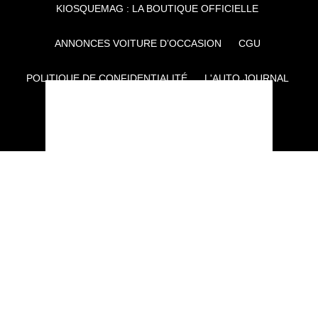
KIOSQUEMAG : LA BOUTIQUE OFFICIELLE
ANNONCES VOITURE D’OCCASION
CGU
POLITIQUE DE CONFIDENTIALITÉ
L'AUTO JOURNAL
AUTO PLUS
F1I
CE SITE APPARTIENT À REWORLD MEDIA
AUTRES THÉMATIQUES DU GROUPE :
VOYAGES
FÉMININ
INFOTAINMENT
MAISON
SPORT
SÉMINAIRES ET EVÉNEMENTIEL
TECHNOLOGIES
GAMING
ARTISANS/BTP
DIY DÉCO