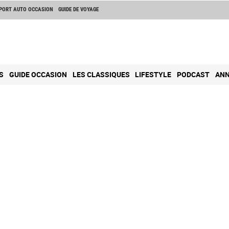
PORT AUTO OCCASION
GUIDE DE VOYAGE
S
GUIDE OCCASION
LES CLASSIQUES
LIFESTYLE
PODCAST
ANN