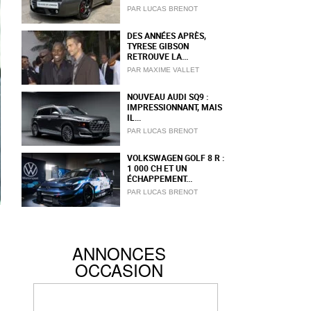
PAR LUCAS BRENOT
DES ANNÉES APRÈS,
TYRESE GIBSON
RETROUVE LA...
PAR MAXIME VALLET
NOUVEAU AUDI SQ9 :
IMPRESSIONNANT, MAIS
IL...
PAR LUCAS BRENOT
VOLKSWAGEN GOLF 8 R :
1 000 CH ET UN
ÉCHAPPEMENT...
PAR LUCAS BRENOT
ANNONCES
OCCASION