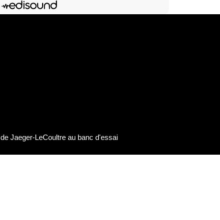
Deezer
dIn
Lien de l'épisode
de Jaeger-LeCoultre au banc d'essai