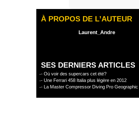
S’abonner
À PROPOS DE L’AUTEUR
Edisound
Flux RSS
Partager l'épisode
Laurent_Andre
Facebook
X
Linke
SES DERNIERS ARTICLES
- Où voir des supercars cet été?
- Une Ferrari 458 Italia plus légère en 2012
- La Master Compressor Diving Pro Geographic 