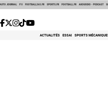
AUTO JOURNAL
F1I
FOOTBALL365.FR
SPORTS.FR
FOOTBALL.FR
AKOUODIO - PODCAST
S
ACTUALITÉS
ESSAI
SPORTS MÉCANIQUE