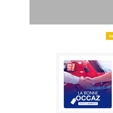
Vo
RENAULT