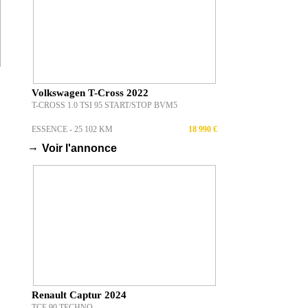
Volkswagen T-Cross 2022
T-CROSS 1.0 TSI 95 START/STOP BVM5
ESSENCE - 25 102 KM
18 990 €
→
Voir l'annonce
Renault Captur 2024
TCE 90 TECHNO