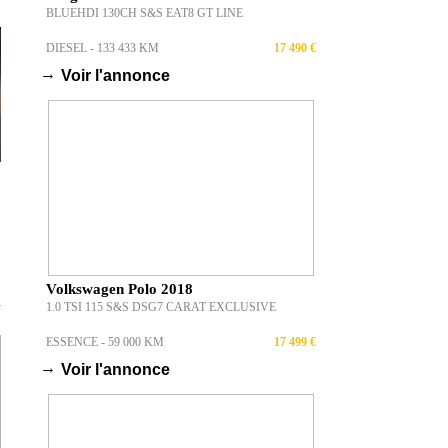
BLUEHDI 130CH S&S EAT8 GT LINE
DIESEL - 133 433 KM
17 490 €
→
Voir l'annonce
Volkswagen Polo 2018
1.0 TSI 115 S&S DSG7 CARAT EXCLUSIVE
T
ESSENCE - 59 000 KM
17 499 €
→
Voir l'annonce