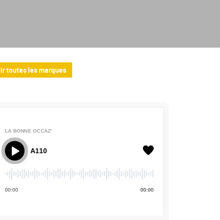
ir toutes les marques
LA BONNE OCCAZ'
La Bonne Occaz' - Alpine A110
00
:
00
00
:
00