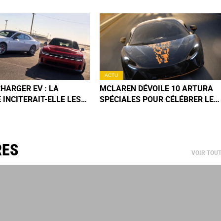
ACTU
HARGER EV : LA
MCLAREN DÉVOILE 10 ARTURA
INCITERAIT-ELLE LES
SPÉCIALES POUR CÉLÉBRER LES
 À ACHETER LA
1000 GP DE F1 (+IMAGES)
 THERMIQUE ?
RES
VOIR TOU