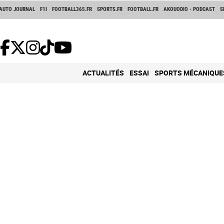
AUTO JOURNAL
F1I
FOOTBALL365.FR
SPORTS.FR
FOOTBALL.FR
AKOUODIO - PODCAST
S
ACTUALITÉS
ESSAI
SPORTS MÉCANIQUE