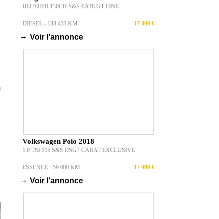
BLUEHDI 130CH S&S EAT8 GT LINE
DIESEL - 133 433 KM
17 490 €
→
Voir l'annonce
n
Volkswagen Polo 2018
1.0 TSI 115 S&S DSG7 CARAT EXCLUSIVE
ESSENCE - 59 000 KM
17 499 €
→
Voir l'annonce