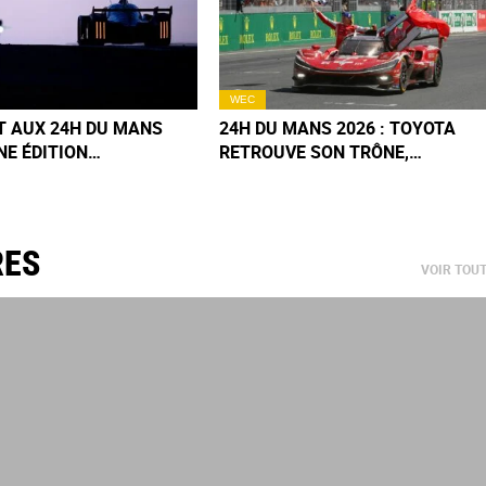
WEC
T AUX 24H DU MANS
24H DU MANS 2026 : TOYOTA
UNE ÉDITION
RETROUVE SON TRÔNE,
SAIRE À OUBLIER...
CORVETTE S’IMPOSE EN LMGT3
(+ VIDÉO HIGHLIGHTS)
RES
VOIR TOU