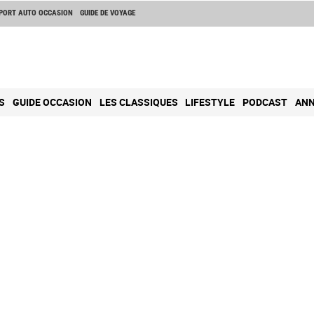
PORT AUTO OCCASION
GUIDE DE VOYAGE
S
GUIDE OCCASION
LES CLASSIQUES
LIFESTYLE
PODCAST
ANN