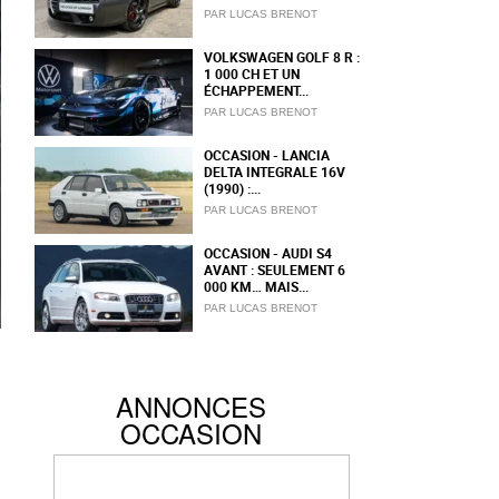
PAR LUCAS BRENOT
VOLKSWAGEN GOLF 8 R :
1 000 CH ET UN
ÉCHAPPEMENT...
PAR LUCAS BRENOT
OCCASION - LANCIA
DELTA INTEGRALE 16V
(1990) :...
PAR LUCAS BRENOT
OCCASION - AUDI S4
AVANT : SEULEMENT 6
000 KM… MAIS...
PAR LUCAS BRENOT
ANNONCES
OCCASION