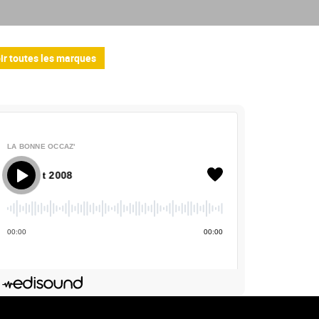
ir toutes les marques
LA BONNE OCCAZ'
La Bonne Occaz' - Peugeot 2008
00
:
00
00
:
00
Deezer