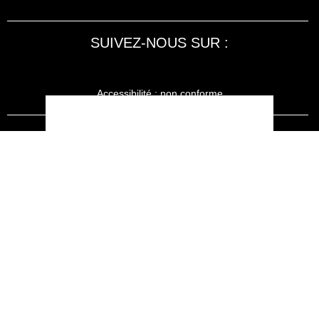
SUIVEZ-NOUS SUR :
Accessibilité : non conforme
LA RÉDACTION
MENTIONS LÉGALES
SERVICE CLIENT
CONTACTEZ-NOUS
JE M'ABONNE À SPORT AUTO
KIOSQUEMAG : LA BOUTIQUE OFFICIELLE
ANNONCES VOITURE D’OCCASION
CGU
POLITIQUE DE CONFIDENTIALITÉ
L'AUTO JOURNAL