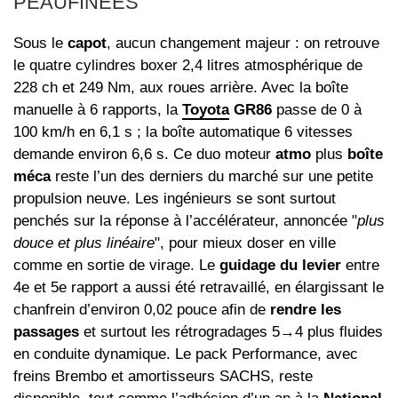
PEAUFINÉES
Sous le
capot
, aucun changement majeur : on retrouve
le quatre cylindres boxer 2,4 litres atmosphérique de
228 ch et 249 Nm, aux roues arrière. Avec la boîte
manuelle à 6 rapports, la
Toyota
GR86
passe de 0 à
100 km/h en 6,1 s ; la boîte automatique 6 vitesses
demande environ 6,6 s. Ce duo moteur
atmo
plus
boîte
méca
reste l’un des derniers du marché sur une petite
propulsion neuve. Les ingénieurs se sont surtout
penchés sur la réponse à l’accélérateur, annoncée "
plus
douce et plus linéaire
", pour mieux doser en ville
comme en sortie de virage. Le
guidage du levier
entre
4e et 5e rapport a aussi été retravaillé, en élargissant le
chanfrein d’environ 0,02 pouce afin de
rendre les
passages
et surtout les rétrogradages 5→4 plus fluides
en conduite dynamique. Le pack Performance, avec
freins Brembo et amortisseurs SACHS, reste