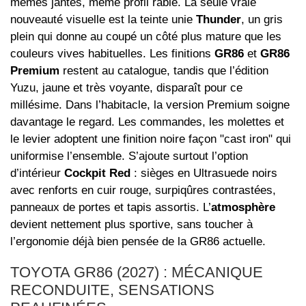
mêmes jantes, même profil râblé. La seule vraie
nouveauté visuelle est la teinte unie
Thunder
, un gris
plein qui donne au coupé un côté plus mature que les
couleurs vives habituelles. Les finitions
GR86
et
GR86
Premium
restent au catalogue, tandis que l’édition
Yuzu, jaune et très voyante, disparaît pour ce
millésime. Dans l’habitacle, la version Premium soigne
davantage le regard. Les commandes, les molettes et
le levier adoptent une finition noire façon "cast iron" qui
uniformise l’ensemble. S’ajoute surtout l’option
d’intérieur
Cockpit Red
: sièges en Ultrasuede noirs
avec renforts en cuir rouge, surpiqûres contrastées,
panneaux de portes et tapis assortis. L’
atmosphère
devient nettement plus sportive, sans toucher à
l’ergonomie déjà bien pensée de la GR86 actuelle.
TOYOTA GR86 (2027) : MÉCANIQUE
RECONDUITE, SENSATIONS