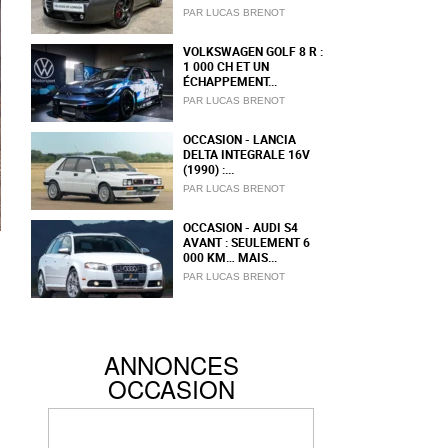
PAR LUCAS BRENOT
VOLKSWAGEN GOLF 8 R :
1 000 CH ET UN
ÉCHAPPEMENT...
PAR LUCAS BRENOT
OCCASION - LANCIA
DELTA INTEGRALE 16V
(1990) :...
PAR LUCAS BRENOT
OCCASION - AUDI S4
AVANT : SEULEMENT 6
000 KM… MAIS...
PAR LUCAS BRENOT
ANNONCES
OCCASION