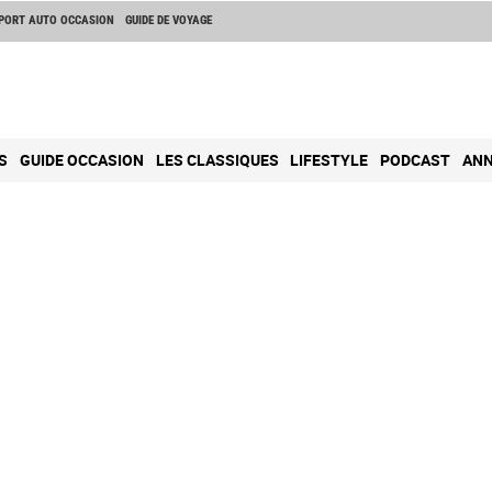
PORT AUTO OCCASION
GUIDE DE VOYAGE
S
GUIDE OCCASION
LES CLASSIQUES
LIFESTYLE
PODCAST
ANN