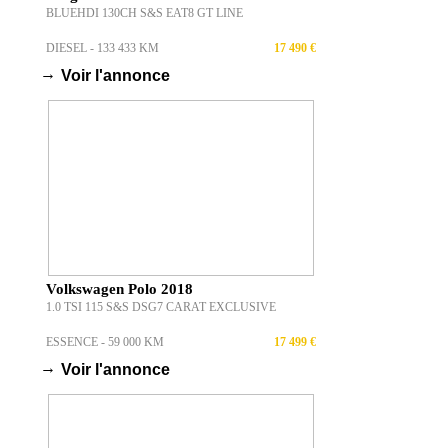
BLUEHDI 130CH S&S EAT8 GT LINE
DIESEL - 133 433 KM
17 490 €
→
Voir l'annonce
Volkswagen Polo 2018
1.0 TSI 115 S&S DSG7 CARAT EXCLUSIVE
ESSENCE - 59 000 KM
17 499 €
→
Voir l'annonce