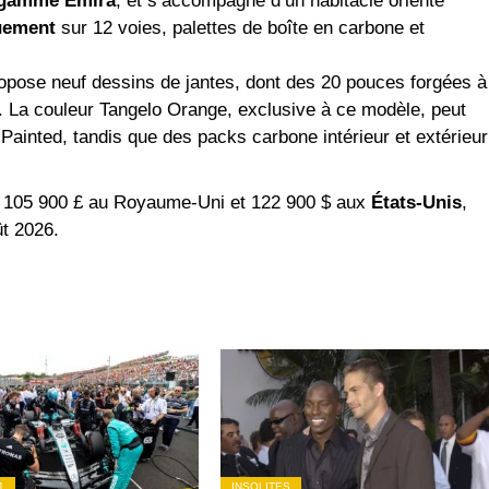
gamme Emira
, et s’accompagne d’un habitacle orienté
quement
sur 12 voies, palettes de boîte en carbone et
opose neuf dessins de jantes, dont des 20 pouces forgées à
e. La couleur Tangelo Orange, exclusive à ce modèle, peut
Painted, tandis que des packs carbone intérieur et extérieur
 105 900 £ au Royaume-Uni et 122 900 $ aux
États-Unis
,
ût 2026.
1
INSOLITES