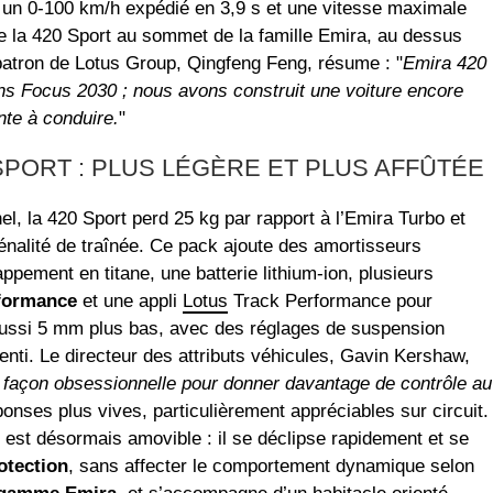
un 0-100 km/h expédié en 3,9 s et une vitesse maximale
e la 420 Sport au sommet de la famille Emira, au dessus
patron de Lotus Group, Qingfeng Feng, résume : "
Emira 420
ns Focus 2030 ; nous avons construit une voiture encore
ante à conduire.
"
SPORT : PLUS LÉGÈRE ET PLUS AFFÛTÉE
el, la 420 Sport perd 25 kg par rapport à l’Emira Turbo et
nalité de traînée. Ce pack ajoute des amortisseurs
ppement en titane, une batterie lithium-ion, plusieurs
formance
et une appli
Lotus
Track Performance pour
aussi 5 mm plus bas, avec des réglages de suspension
enti. Le directeur des attributs véhicules, Gavin Kershaw,
 façon obsessionnelle pour donner davantage de contrôle au
ponses plus vives, particulièrement appréciables sur circuit.
té est désormais amovible : il se déclipse rapidement et se
otection
, sans affecter le comportement dynamique selon