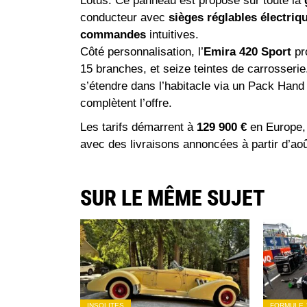
Lotus. Ce panneau est proposé sur toute la
conducteur avec
sièges réglables électri
commandes
intuitives.
Côté personnalisation, l’
Emira 420 Sport
pr
15 branches, et seize teintes de carrosseri
s’étendre dans l’habitacle via un Pack Hand 
complètent l’offre.
Les tarifs démarrent à
129 900 €
en Europe,
avec des livraisons annoncées à partir d’ao
SUR LE MÊME SUJET
INSOLITES
FORMULE 