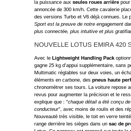
la puissance aux
seules roues arrière
pour 
annoncée de 300 km/h. Cette cavalerie plac
des versions Turbo et V6 déjà connues. Le 
Sport est la preuve de notre engagement da
plus connectée, plus intuitive et plus gratifi
NOUVELLE LOTUS EMIRA 420 
Avec le
Lightweight Handling Pack
optionn
gagne 25 kg d’appui supplémentaire, sans pé
Multimatic réglables sur deux voies, un écha
éléments en carbone, des
pneus haute per
chronométrer ses tours. La voiture repose 
revus pour augmenter la précision et le ress
explique que : "
chaque détail a été conçu de
conducteur
", avec moins de roulis et des ré
Nouveauté très visible, le toit en verre tein
range derrière les sièges dans un
sac de pr