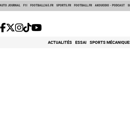
AUTO JOURNAL
F1I
FOOTBALL365.FR
SPORTS.FR
FOOTBALL.FR
AKOUODIO - PODCAST
S
ACTUALITÉS
ESSAI
SPORTS MÉCANIQUE