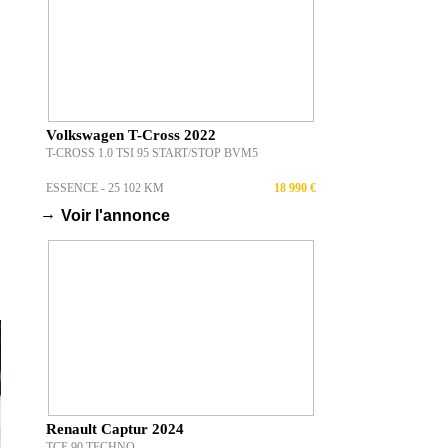
Volkswagen T-Cross 2022
T-CROSS 1.0 TSI 95 START/STOP BVM5
ESSENCE - 25 102 KM
18 990 €
→
Voir l'annonce
Renault Captur 2024
TCE 90 TECHNO