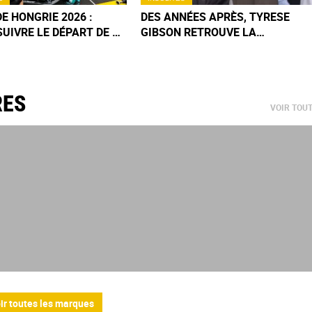
DE HONGRIE 2026 :
DES ANNÉES APRÈS, TYRESE
UIVRE LE DÉPART DE CE
GIBSON RETROUVE LA
HE ?
MYTHIQUE SKYLINE R34 DE
PAUL WALKER ET NE PEUT
RETENIR SES LARMES
RES
VOIR TOU
ir toutes les marques