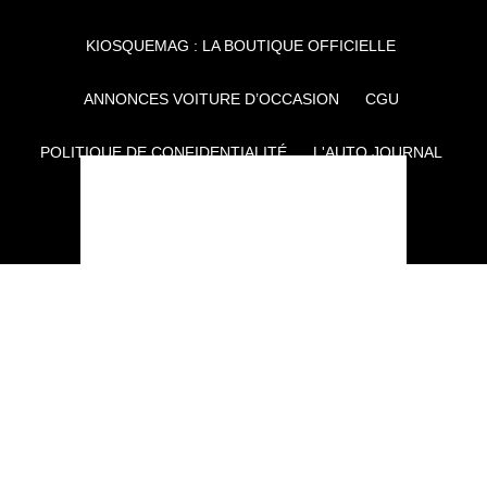
KIOSQUEMAG : LA BOUTIQUE OFFICIELLE
ANNONCES VOITURE D’OCCASION
CGU
POLITIQUE DE CONFIDENTIALITÉ
L'AUTO JOURNAL
AUTO PLUS
F1I
CE SITE APPARTIENT À REWORLD MEDIA
AUTRES THÉMATIQUES DU GROUPE :
VOYAGES
FÉMININ
INFOTAINMENT
MAISON
SPORT
SÉMINAIRES ET EVÉNEMENTIEL
TECHNOLOGIES
GAMING
ARTISANS/BTP
DIY DÉCO