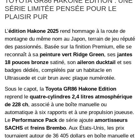
TOYOTA GR86 HAKONE EDITION : UNE
SÉRIE LIMITÉE PENSÉE POUR LE
PLAISIR PUR
L’
édition Hakone 2025
rend hommage à la route de
montagne du même nom au Japon, terrain de jeu réputé
des passionnés. Basée sur la finition Premium, elle se
reconnaît à sa
peinture vert Ridge Green
, ses
jantes
18 pouces bronze
satiné, son
aileron ducktail
et ses
badges dédiés, complétés par un habitacle en
Ultrasuede et cuir brun avec plaque numérotée.
Sous le capot, la
Toyota GR86 Hakone Edition
reprend le
quatre-cylindres 2,4 litres atmosphérique
de 228 ch
, associé à une boîte manuelle ou
automatique à six rapports et à une propulsion joueuse.
Le
Performance Pack
de série ajoute
amortisseurs
SACHS
et
freins Brembo
. Aux États-Unis, les prix
tournaient autour de 36 405 dollars en boîte manuelle et