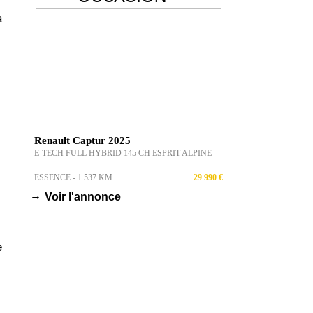
a
Renault Captur 2025
E-TECH FULL HYBRID 145 CH ESPRIT ALPINE
ESSENCE - 1 537 KM
29 990 €
→
Voir l'annonce
e