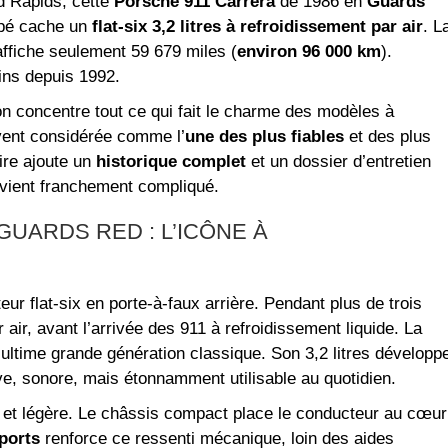
 Rapids, cette
Porsche 911 Carrera
de 1986 en
Guards
upé cache un
flat-six 3,2 litres à refroidissement par air
. L
ffiche seulement 59 679 miles (
environ 96 000 km
).
ins depuis 1992.
on concentre tout ce qui fait le charme des modèles à
ent considérée comme l’
une des plus fiables
et des plus
ire ajoute un
historique complet
et un dossier d’entretien
devient franchement compliqué.
GUARDS RED : L’ICÔNE À
r flat-six en porte-à-faux arrière. Pendant plus de trois
r air, avant l’arrivée des 911 à refroidissement liquide. La
ultime grande génération classique. Son 3,2 litres développ
ive, sonore, mais étonnamment utilisable au quotidien.
te et légère. Le châssis compact place le conducteur au cœur
ports
renforce ce ressenti mécanique, loin des aides