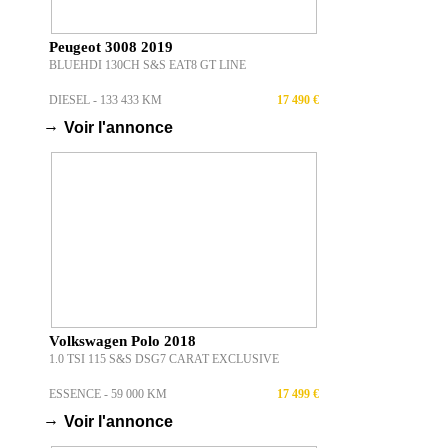
Peugeot 3008 2019
BLUEHDI 130CH S&S EAT8 GT LINE
DIESEL - 133 433 KM
17 490 €
→
Voir l'annonce
Volkswagen Polo 2018
1.0 TSI 115 S&S DSG7 CARAT EXCLUSIVE
ESSENCE - 59 000 KM
17 499 €
→
Voir l'annonce