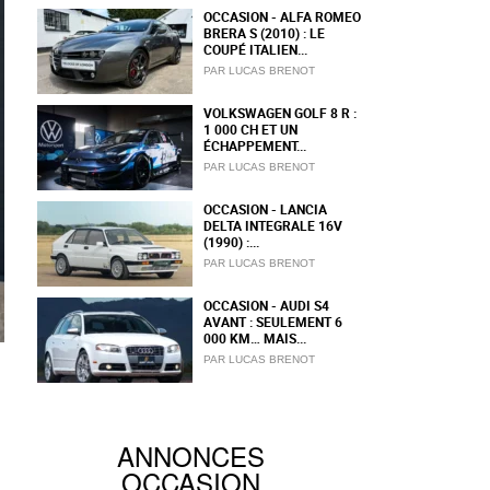
OCCASION - ALFA ROMEO
BRERA S (2010) : LE
COUPÉ ITALIEN...
PAR LUCAS BRENOT
VOLKSWAGEN GOLF 8 R :
1 000 CH ET UN
ÉCHAPPEMENT...
PAR LUCAS BRENOT
OCCASION - LANCIA
DELTA INTEGRALE 16V
(1990) :...
PAR LUCAS BRENOT
OCCASION - AUDI S4
AVANT : SEULEMENT 6
000 KM… MAIS...
PAR LUCAS BRENOT
ANNONCES
OCCASION