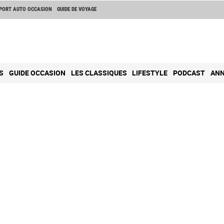
PORT AUTO OCCASION
GUIDE DE VOYAGE
S
GUIDE OCCASION
LES CLASSIQUES
LIFESTYLE
PODCAST
ANN