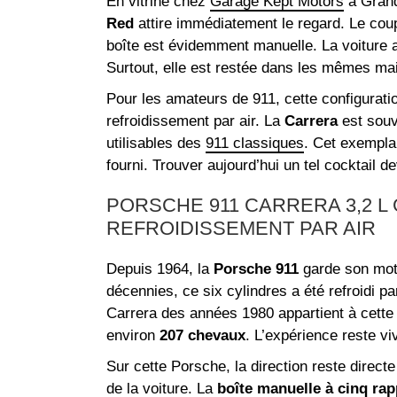
En vitrine chez
Garage Kept Motors
à Grand
Red
attire immédiatement le regard. Le co
boîte est évidemment manuelle. La voiture a
Surtout, elle est restée dans les mêmes ma
Pour les amateurs de 911, cette configurati
refroidissement par air. La
Carrera
est souv
utilisables des
911 classiques
. Cet exempla
fourni. Trouver aujourd’hui un tel cocktail 
PORSCHE 911 CARRERA 3,2 L 
REFROIDISSEMENT PAR AIR
Depuis 1964, la
Porsche 911
garde son moteu
décennies, ce six cylindres a été refroidi pa
Carrera des années 1980 appartient à cette 
environ
207 chevaux
. L’expérience reste v
Sur cette Porsche, la direction reste direc
de la voiture. La
boîte manuelle à cinq rap