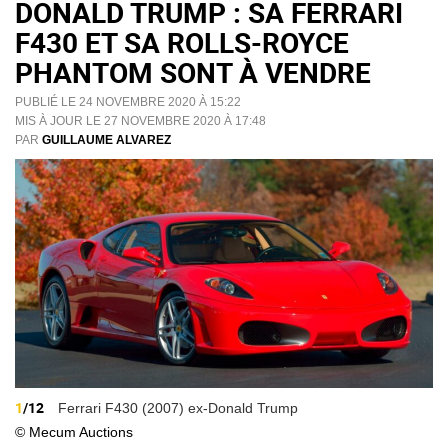
DONALD TRUMP : SA FERRARI
F430 ET SA ROLLS-ROYCE
PHANTOM SONT À VENDRE
PUBLIÉ LE 24 NOVEMBRE 2020 À 15:22
MIS À JOUR LE 27 NOVEMBRE 2020 À 17:48
PAR
GUILLAUME ALVAREZ
1
/12
Ferrari F430 (2007) ex-Donald Trump
© Mecum Auctions