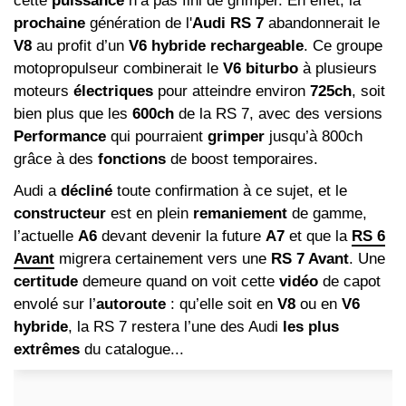
cette
puissance
n’a pas fini de grimper. En effet, la
prochaine
génération de l'
Audi RS 7
abandonnerait le
V8
au profit d’un
V6 hybride rechargeable
. Ce groupe
motopropulseur combinerait le
V6 biturbo
à plusieurs
moteurs
électriques
pour atteindre environ
725ch
, soit
bien plus que les
600ch
de la RS 7, avec des versions
Performance
qui pourraient
grimper
jusqu’à 800ch
grâce à des
fonctions
de boost temporaires.
Audi a
décliné
toute confirmation à ce sujet, et le
constructeur
est en plein
remaniement
de gamme,
l’actuelle
A6
devant devenir la future
A7
et que la
RS 6
Avant
migrera certainement vers une
RS 7 Avant
. Une
certitude
demeure quand on voit cette
vidéo
de capot
envolé sur l’
autoroute
: qu’elle soit en
V8
ou en
V6
hybride
, la RS 7 restera l’une des Audi
les plus
extrêmes
du catalogue...