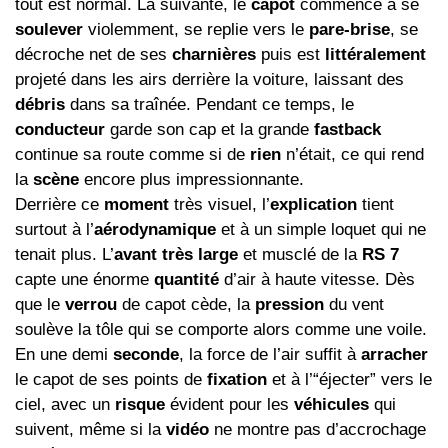
tout est normal. La suivante, le
capot
commence à se
soulever
violemment, se replie vers le
pare-brise
, se
décroche net de ses
charnières
puis est
littéralement
projeté dans les airs derrière la voiture, laissant des
débris
dans sa traînée. Pendant ce temps, le
conducteur
garde son cap et la grande
fastback
continue sa route comme si de
rien
n’était, ce qui rend
la
scène
encore plus impressionnante.
Derrière ce
moment
très visuel, l’
explication
tient
surtout à l’
aérodynamique
et à un simple loquet qui ne
tenait plus. L’
avant très large
et musclé de la
RS 7
capte une énorme
quantité
d’air à haute vitesse. Dès
que le
verrou
de capot cède, la
pression
du vent
soulève la tôle qui se comporte alors comme une voile.
En une demi
seconde
, la force de l’air suffit à
arracher
le capot de ses points de
fixation
et à l’“éjecter” vers le
ciel, avec un
risque
évident pour les
véhicules
qui
suivent, même si la
vidéo
ne montre pas d’accrochage