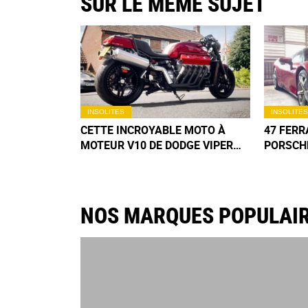
SUR LE MÊME SUJET
INSOLITES
INSOLITES
CETTE INCROYABLE MOTO À
47 FERR
MOTEUR V10 DE DODGE VIPER
PORSCHE
ATTEINT UN PRIX FOU AUX
LIQUIDE
ENCHÈRES
VASTE R
NOS MARQUES POPULAI