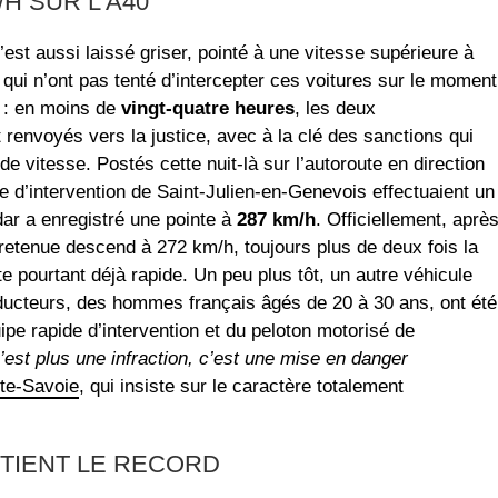
/H SUR L’A40
st aussi laissé griser, pointé à une vitesse supérieure à
ui n’ont pas tenté d’intercepter ces voitures sur le moment
 : en moins de
vingt-quatre heures
, les deux
t renvoyés vers la justice, avec à la clé des sanctions qui
de vitesse. Postés cette nuit-là sur l’autoroute en direction
de d’intervention de Saint-Julien-en-Genevois effectuaient un
dar a enregistré une pointe à
287 km/h
. Officiellement, aprè
 retenue descend à 272 km/h, toujours plus de deux fois la
te pourtant déjà rapide. Un peu plus tôt, un autre véhicule
ducteurs, des hommes français âgés de 20 à 30 ans, ont été
uipe rapide d’intervention et du peloton motorisé de
’est plus une infraction, c’est une mise en danger
te-Savoie
, qui insiste sur le caractère totalement
ÉTIENT LE RECORD