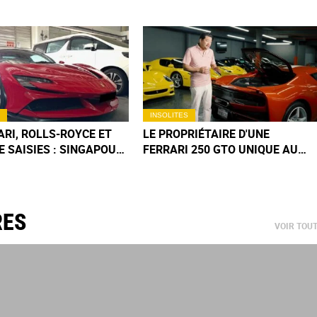
INSOLITES
ARI, ROLLS-ROYCE ET
LE PROPRIÉTAIRE D'UNE
 SAISIES : SINGAPOUR
FERRARI 250 GTO UNIQUE AU
 LA COLLECTION D'UN
MONDE VIENT DE RECEVOIR
ÉSEAU CRIMINEL
L'UNE DES PREMIÈRES 296
SPECIALE
RES
VOIR TOU