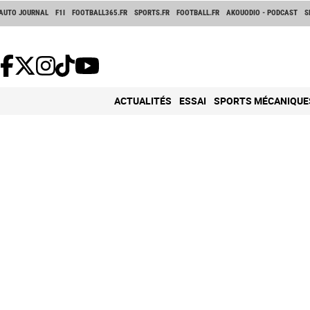
AUTO JOURNAL
F1I
FOOTBALL365.FR
SPORTS.FR
FOOTBALL.FR
AKOUODIO - PODCAST
S
ACTUALITÉS
ESSAI
SPORTS MÉCANIQUE