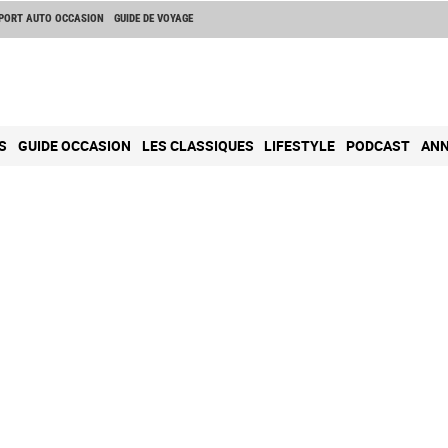
PORT AUTO OCCASION
GUIDE DE VOYAGE
S
GUIDE OCCASION
LES CLASSIQUES
LIFESTYLE
PODCAST
ANN