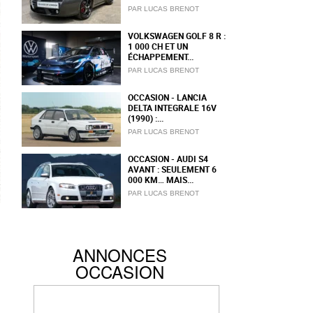
PAR LUCAS BRENOT
VOLKSWAGEN GOLF 8 R :
1 000 CH ET UN
ÉCHAPPEMENT...
PAR LUCAS BRENOT
OCCASION - LANCIA
DELTA INTEGRALE 16V
(1990) :...
PAR LUCAS BRENOT
OCCASION - AUDI S4
AVANT : SEULEMENT 6
000 KM… MAIS...
PAR LUCAS BRENOT
ANNONCES
OCCASION