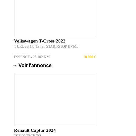
Volkswagen T-Cross 2022
T-CROSS 1.0 TSI 95 START/STOP BVM5
ESSENCE - 25 102 KM
18 990 €
→
Voir l'annonce
Renault Captur 2024
TCE 90 TECHNO