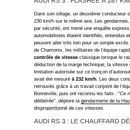
AUDI RS 3 : FLASHÉE À 287 KM
Dans son sillage, un deuxième conducteur s’e
230 km/h sur le même axe. Les gendarmes, q
par sécurité, ont mené une enquête express
automobilistes étaient identifiés, entendus e
peuvent aller très loin pour un simple excès 
de Chamonix, les militaires de l’équipe rapi
contrôle de vitesse
classique lorsque le ra
déduction de la marge technique, la vitesse
limitation autorisée sur ce tronçon d’autorou
avait été mesuré
à 232 km/h
. Les deux con
retrouvés grâce à un travail conjoint de l’éq
Bonneville, puis ont reconnu les faits : "
Ce n
délibérée
", déplore la
gendarmerie de la Hau
disproportionné de ces vitesses.
AUDI RS 3 : LE CHAUFFARD D