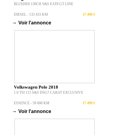
BLUEHDI 130CH S&S EAT8 GT LINE
DIESEL - 133 433 KM
17 490 €
→
Voir l'annonce
s
Volkswagen Polo 2018
1.0 TSI 115 S&S DSG7 CARAT EXCLUSIVE
ESSENCE - 59 000 KM
17 499 €
→
Voir l'annonce