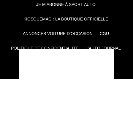
JE M'ABONNE À SPORT AUTO
KIOSQUEMAG : LA BOUTIQUE OFFICIELLE
ANNONCES VOITURE D’OCCASION
CGU
POLITIQUE DE CONFIDENTIALITÉ
L'AUTO JOURNAL
AUTO PLUS
F1I
CE SITE APPARTIENT À REWORLD MEDIA
AUTRES THÉMATIQUES DU GROUPE :
VOYAGES
FÉMININ
INFOTAINMENT
MAISON
SPORT
SÉMINAIRES ET EVÉNEMENTIEL
TECHNOLOGIES