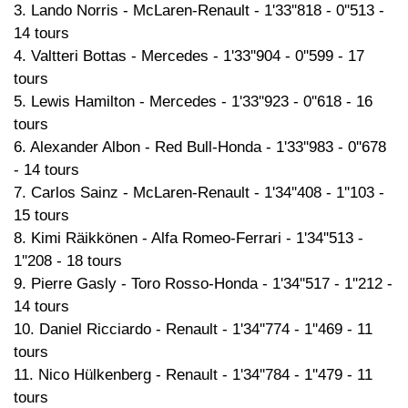
3. Lando Norris - McLaren-Renault - 1'33''818 - 0''513 -
14 tours
4. Valtteri Bottas - Mercedes - 1'33''904 - 0''599 - 17
tours
5. Lewis Hamilton - Mercedes - 1'33''923 - 0''618 - 16
tours
6. Alexander Albon - Red Bull-Honda - 1'33''983 - 0''678
- 14 tours
7. Carlos Sainz - McLaren-Renault - 1'34''408 - 1''103 -
15 tours
8. Kimi Räikkönen - Alfa Romeo-Ferrari - 1'34''513 -
1''208 - 18 tours
9. Pierre Gasly - Toro Rosso-Honda - 1'34''517 - 1''212 -
14 tours
10. Daniel Ricciardo - Renault - 1'34''774 - 1''469 - 11
tours
11. Nico Hülkenberg - Renault - 1'34''784 - 1''479 - 11
tours