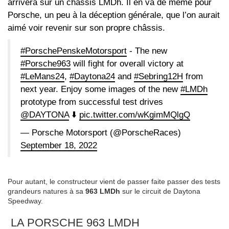
arrivera sur un châssis LMDh. Il en va de même pour
Porsche, un peu à la déception générale, que l’on aurait
aimé voir revenir sur son propre châssis.
#PorschePenskeMotorsport
- The new
#Porsche963
will fight for overall victory at
#LeMans24
,
#Daytona24
and
#Sebring12H
from
next year. Enjoy some images of the new
#LMDh
prototype from successful test drives
@DAYTONA
⬇️
pic.twitter.com/wKgimMQlgQ
— Porsche Motorsport (@PorscheRaces)
September 18, 2022
Pour autant, le constructeur vient de passer faite passer des tests
grandeurs natures à sa
963 LMDh
sur le circuit de Daytona
Speedway.
LA PORSCHE 963 LMDH