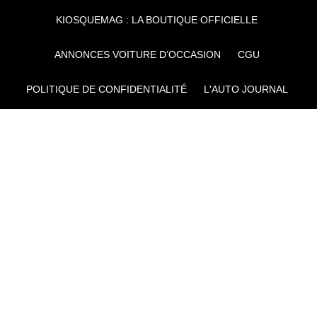
KIOSQUEMAG : LA BOUTIQUE OFFICIELLE
ANNONCES VOITURE D’OCCASION
CGU
POLITIQUE DE CONFIDENTIALITÉ
L'AUTO JOURNAL
AUTO PLUS
F1I
CE SITE APPARTIENT À REWORLD MEDIA
AUTRES THÉMATIQUES DU GROUPE :
VOYAGES
FÉMININ
INFOTAINMENT
MAISON
SPORT
SÉMINAIRES ET EVÉNEMENTIEL
TECHNOLOGIES
GAMING
ARTISANS/BTP
DIY DÉCO