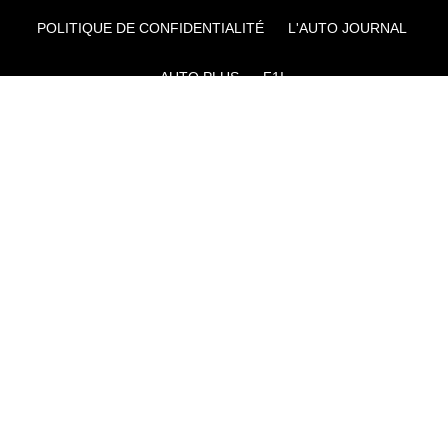
POLITIQUE DE CONFIDENTIALITÉ
L'AUTO JOURNAL
AUTO PLUS
F1I
CE SITE APPARTIENT À REWORLD MEDIA
AUTRES THÉMATIQUES DU GROUPE :
VOYAGES
FÉMININ
INFOTAINMENT
MAISON
SPORT
SÉMINAIRES ET EVÉNEMENTIEL
TECHNOLOGIES
GAMING
ARTISANS/BTP
DIY DÉCO
GESTION DES COOKIES