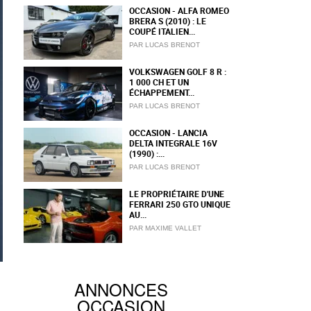
OCCASION - ALFA ROMEO
BRERA S (2010) : LE
COUPÉ ITALIEN...
PAR LUCAS BRENOT
VOLKSWAGEN GOLF 8 R :
1 000 CH ET UN
ÉCHAPPEMENT...
PAR LUCAS BRENOT
OCCASION - LANCIA
DELTA INTEGRALE 16V
(1990) :...
PAR LUCAS BRENOT
LE PROPRIÉTAIRE D'UNE
FERRARI 250 GTO UNIQUE
AU...
PAR MAXIME VALLET
ANNONCES
OCCASION