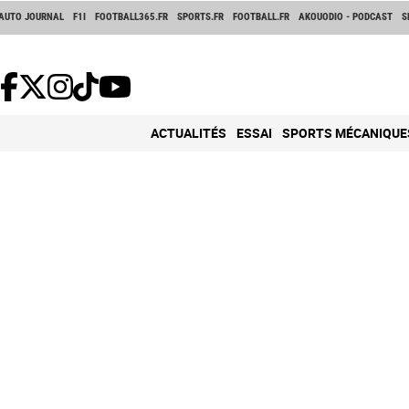
AUTO JOURNAL
F1I
FOOTBALL365.FR
SPORTS.FR
FOOTBALL.FR
AKOUODIO - PODCAST
S
ACTUALITÉS
ESSAI
SPORTS MÉCANIQUE