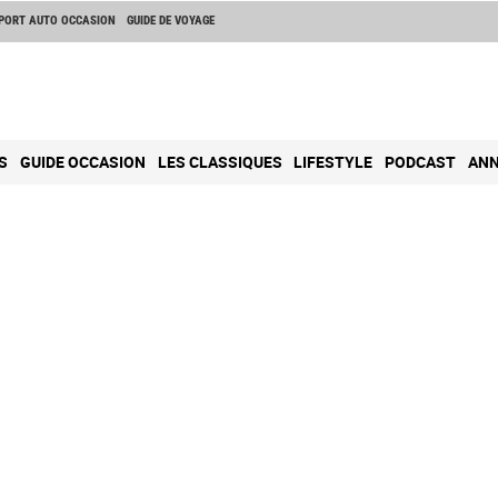
PORT AUTO OCCASION
GUIDE DE VOYAGE
S
GUIDE OCCASION
LES CLASSIQUES
LIFESTYLE
PODCAST
ANN