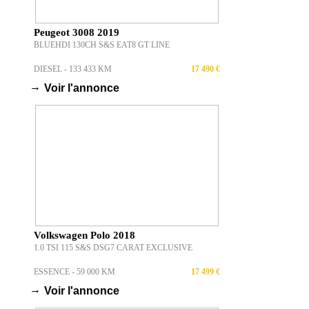
Peugeot 3008 2019
BLUEHDI 130CH S&S EAT8 GT LINE
DIESEL - 133 433 KM
17 490 €
→
Voir l'annonce
Volkswagen Polo 2018
1.0 TSI 115 S&S DSG7 CARAT EXCLUSIVE
ESSENCE - 59 000 KM
17 499 €
→
Voir l'annonce