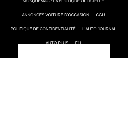
KIOSQUEMAG : LA BOUTIQUE OFFICIELLE
ANNONCES VOITURE D’OCCASION
CGU
POLITIQUE DE CONFIDENTIALITÉ
L'AUTO JOURNAL
AUTO PLUS
F1I
CE SITE APPARTIENT À REWORLD MEDIA
AUTRES THÉMATIQUES DU GROUPE :
VOYAGES
FÉMININ
INFOTAINMENT
MAISON
SPORT
SÉMINAIRES ET EVÉNEMENTIEL
TECHNOLOGIES
GAMING
ARTISANS/BTP
DIY DÉCO
GESTION DES COOKIES