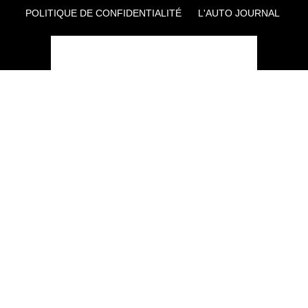
POLITIQUE DE CONFIDENTIALITÉ
L'AUTO JOURNAL
AUTO PLUS
F1I
CE SITE APPARTIENT À REWORLD MEDIA
AUTRES THÉMATIQUES DU GROUPE :
VOYAGES
FÉMININ
INFOTAINMENT
MAISON
SPORT
SÉMINAIRES ET EVÉNEMENTIEL
TECHNOLOGIES
GAMING
ARTISANS/BTP
DIY DÉCO
GESTION DES COOKIES