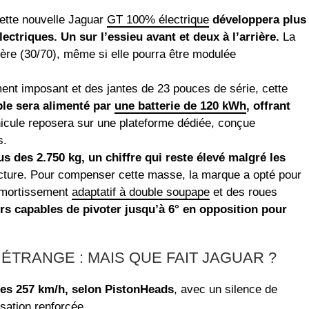
ette nouvelle Jaguar
GT 100% électrique
développera plus
ectriques. Un sur l’essieu avant et deux à l’arrière.
La
rière (30/70), même si elle pourra être modulée
ent imposant et des jantes de 23 pouces de série, cette
le sera alimenté par
une batterie de 120 kWh
, offrant
icule reposera sur une plateforme dédiée, conçue
s.
s des 2.750 kg, un chiffre qui reste élevé malgré les
tructure. Pour compenser cette masse, la marque a opté pour
amortissement
adaptatif à double soupape
et des roues
eurs capables de pivoter jusqu’à 6° en opposition pour
ÉTRANGE : MAIS QUE FAIT JAGUAR ?
 les 257 km/h, selon PistonHeads
, avec un silence de
sation renforcée.