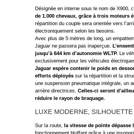
Désignée en interne sous le nom de X900, c
de 1.000 chevaux, grâce à trois moteurs él
répartition du couple sera orientée vers l’ar
électroniquement selon les besoins.
Avec plus de 5 mètres de long, un empattem
Jaguar ne passera pas inaperçue.
L’ensemb
jusqu’à 644 km d’autonomie WLTP.
Le véh
exclusivement pour les véhicules électrique
Jaguar espère contenir le poids en dessou
efforts déployés
sur la répartition et la s
une suspension pneumatique intégrale, un 
arrière directrices.
Celles-ci seront d’aill
réduire le rayon de braquage.
LUXE MODERNE, SILHOUETTE 
Sur la route,
la vitesse de pointe dépasse
fonctionnement bluffant grâce à une insonori