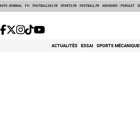
AUTO JOURNAL
F1I
FOOTBALL365.FR
SPORTS.FR
FOOTBALL.FR
AKOUODIO - PODCAST
S
ACTUALITÉS
ESSAI
SPORTS MÉCANIQUE