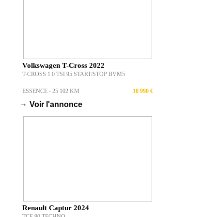
Volkswagen T-Cross 2022
T-CROSS 1.0 TSI 95 START/STOP BVM5
ESSENCE - 25 102 KM
18 990 €
→
Voir l'annonce
Renault Captur 2024
TCE 90 TECHNO