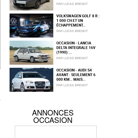
PAR LUCAS BRENOT
VOLKSWAGEN GOLF 8 R :
1 000 CH ET UN
ÉCHAPPEMENT...
PAR LUCAS BRENOT
OCCASION - LANCIA
DELTA INTEGRALE 16V
(1990) :...
PAR LUCAS BRENOT
OCCASION - AUDI S4
AVANT : SEULEMENT 6
000 KM… MAIS...
PAR LUCAS BRENOT
ANNONCES
OCCASION