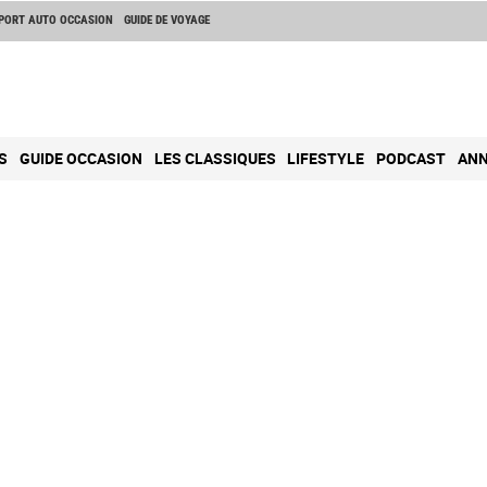
PORT AUTO OCCASION
GUIDE DE VOYAGE
S
GUIDE OCCASION
LES CLASSIQUES
LIFESTYLE
PODCAST
ANN