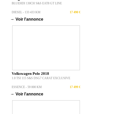
BLUEHDI 130CH S&S EAT8 GT LINE
DIESEL - 133 433 KM
17 490 €
→
Voir l'annonce
Volkswagen Polo 2018
1.0 TSI 115 S&S DSG7 CARAT EXCLUSIVE
ESSENCE - 59 000 KM
17 499 €
→
Voir l'annonce