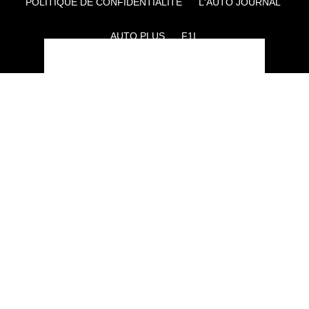
POLITIQUE DE CONFIDENTIALITÉ
L'AUTO JOURNAL
AUTO PLUS
F1I
CE SITE APPARTIENT À REWORLD MEDIA
AUTRES THÉMATIQUES DU GROUPE :
VOYAGES
FÉMININ
INFOTAINMENT
MAISON
SPORT
SÉMINAIRES ET EVÉNEMENTIEL
TECHNOLOGIES
GAMING
ARTISANS/BTP
DIY DÉCO
GESTION DES COOKIES