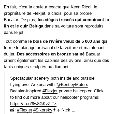
En fait, c'est la couleur exacte que Kenn Ricci, le
propriétaire de Flexjet, a choisi pour sa propre
Bacalar. De plus,
les sièges tressés qui combinent le
lin et le cuir Beluga
dans sa voiture sont reproduits
dans le jet.
Tout comme
le bois de rivière vieux de 5 000 ans
qui
forme le placage artisanal de la voiture et maintenant
du jet.
Des accessoires en bronze satiné
Bacalar
ornent également les cabines des avions, ainsi que des
tapis uniques sculptés au diamant.
Spectacular scenery both inside and outside
flying over Arizona with '
@BentleyMotors
Bacalar-inspired
#Flexjet
private helicopter. Click
to find out more about our helicopter programs:
https://t.co/9w8GKvZtTz
📸:
#Flexjet
#Sikorsky
👨✈️ Nick L.