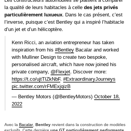
Les constructeurs automobiles se plaisent à comparer
la qualité de leurs habitacles à celle
des jets privés
particulièrement luxueux
. Dans le cas présent, c’est
l’inverse, puisque c’est Bentley qui a inspiré l’habitacle
d’un jet et d’un hélicoptère.
Kenn Ricci, an aviation entrepreneur has taken
inspiration from his
#Bentley
Bacalar and worked
with Mulliner Design to create two bespoke,
personalised aircraft, which have now joined his
private company,
@Flexjet
. Discover more:
https://t.co/ujtTIZkNbF
.
#ExtraordinaryJourneys
pic.twitter.com/rFMExjqizB
— Bentley Motors (@BentleyMotors)
October 18,
2022
Avec la
Bacalar
,
Bentley
revient dans la construction de modèles
exclusifs. Cette dernière
une GT particulièrement performante