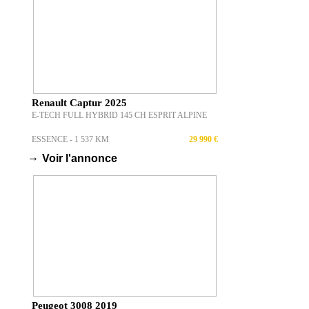
T
Renault Captur 2025
E-TECH FULL HYBRID 145 CH ESPRIT ALPINE
ESSENCE - 1 537 KM
29 990 €
→
Voir l'annonce
Peugeot 3008 2019