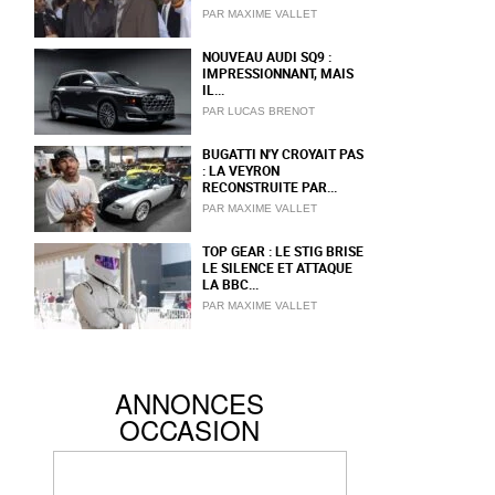
PAR MAXIME VALLET
NOUVEAU AUDI SQ9 :
IMPRESSIONNANT, MAIS
IL...
PAR LUCAS BRENOT
BUGATTI N'Y CROYAIT PAS
: LA VEYRON
RECONSTRUITE PAR...
PAR MAXIME VALLET
TOP GEAR : LE STIG BRISE
LE SILENCE ET ATTAQUE
T
LA BBC...
PAR MAXIME VALLET
ANNONCES
OCCASION