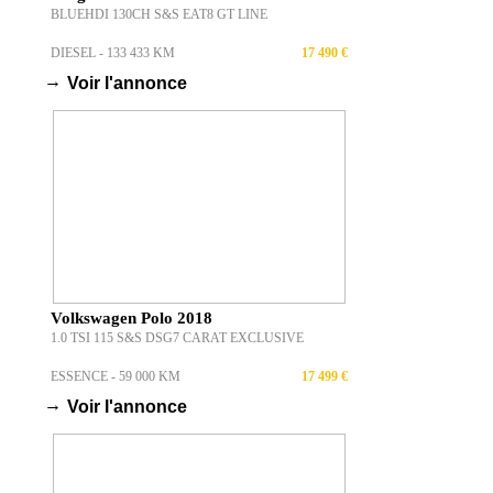
BLUEHDI 130CH S&S EAT8 GT LINE
DIESEL - 133 433 KM
17 490 €
→
Voir l'annonce
Volkswagen Polo 2018
1.0 TSI 115 S&S DSG7 CARAT EXCLUSIVE
ESSENCE - 59 000 KM
17 499 €
→
Voir l'annonce