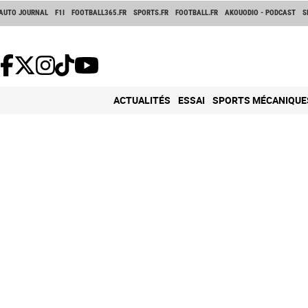
AUTO JOURNAL
F1I
FOOTBALL365.FR
SPORTS.FR
FOOTBALL.FR
AKOUODIO - PODCAST
S
ACTUALITÉS
ESSAI
SPORTS MÉCANIQUE