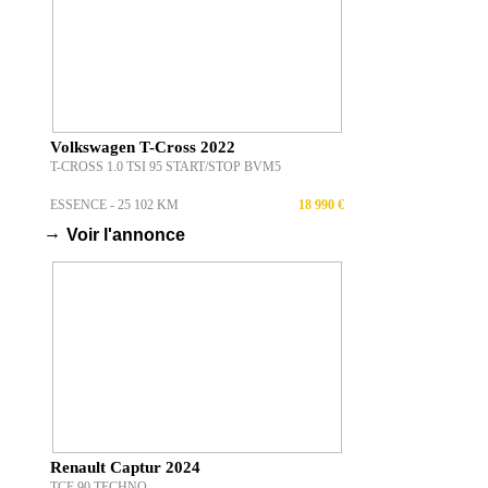
Volkswagen T-Cross 2022
T-CROSS 1.0 TSI 95 START/STOP BVM5
ESSENCE - 25 102 KM
18 990 €
→
Voir l'annonce
Renault Captur 2024
TCE 90 TECHNO