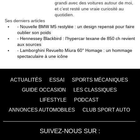
grandi avec des voitures autour de moi,
et c’est resté une vraie curiosité au
quotidien.
Ses derniers articles
- Nouvelle BMW M5 restylée : un design repensé pour faire
oublier son poids
- Hennessey Blackbird : l'hypercar texane de 850 ch revient
aux sources
- Lamborghini Revuelto Miura 60° Homage : un hommage
spectaculaire à une icône
ACTUALITÉS
ESSAI
SPORTS MÉCANIQUES
GUIDE OCCASION
LES CLASSIQUES
LIFESTYLE
PODCAST
ANNONCES AUTOMOBILES
CLUB SPORT AUTO
SUIVEZ-NOUS SUR :