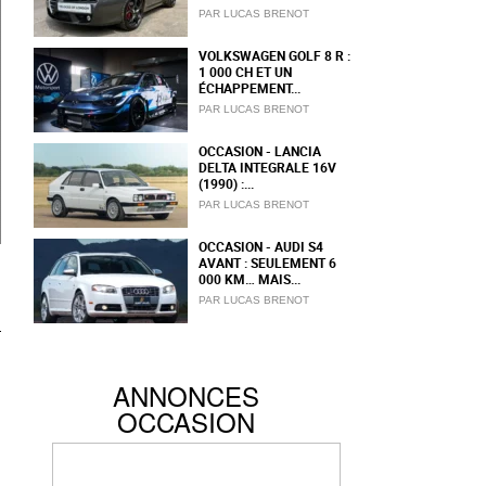
PAR LUCAS BRENOT
VOLKSWAGEN GOLF 8 R :
1 000 CH ET UN
ÉCHAPPEMENT...
PAR LUCAS BRENOT
OCCASION - LANCIA
DELTA INTEGRALE 16V
(1990) :...
PAR LUCAS BRENOT
OCCASION - AUDI S4
AVANT : SEULEMENT 6
000 KM… MAIS...
PAR LUCAS BRENOT
ANNONCES
OCCASION