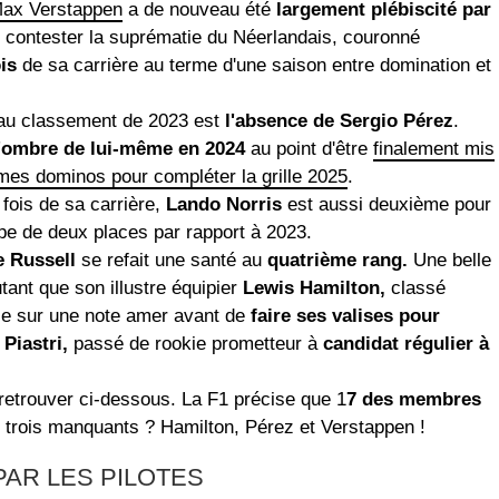
ax Verstappen
a de nouveau été
largement plébiscité par
de contester la suprématie du Néerlandais, couronné
is
de sa carrière au terme d'une saison entre domination et
 au classement de 2023 est
l'absence de Sergio Pérez
.
l'ombre de lui-même en 2024
au point d'être
finalement mis
imes dominos pour compléter la grille 2025
.
fois de sa carrière,
Lando Norris
est aussi deuxième pour
mpe de deux places par rapport à 2023.
 Russell
se refait une santé au
quatrième rang.
Une belle
ant que son illustre équipier
Lewis Hamilton,
classé
ie sur une note amer avant de
faire ses valises pour
Piastri,
passé de rookie prometteur à
candidat régulier à
à retrouver ci-dessous. La F1 précise que 1
7 des membres
s trois manquants ? Hamilton, Pérez et Verstappen !
 PAR LES PILOTES