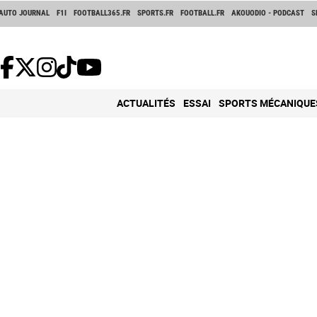
AUTO JOURNAL
F1I
FOOTBALL365.FR
SPORTS.FR
FOOTBALL.FR
AKOUODIO - PODCAST
S
ACTUALITÉS
ESSAI
SPORTS MÉCANIQUE