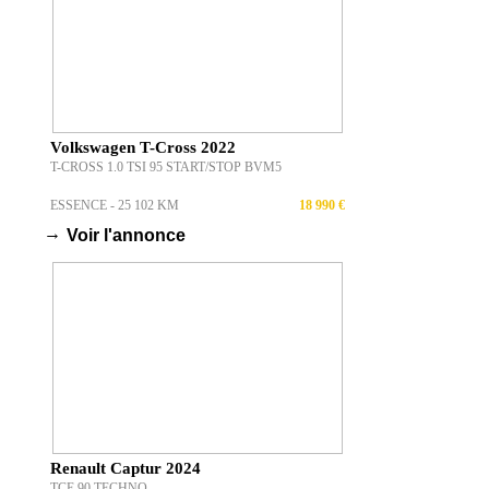
Volkswagen T-Cross 2022
T-CROSS 1.0 TSI 95 START/STOP BVM5
ESSENCE - 25 102 KM
18 990 €
→
Voir l'annonce
Renault Captur 2024
TCE 90 TECHNO