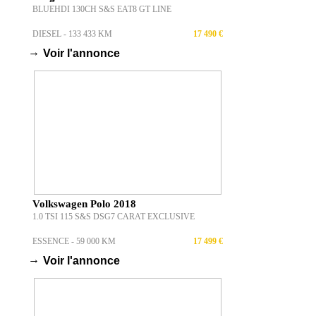
BLUEHDI 130CH S&S EAT8 GT LINE
DIESEL - 133 433 KM
17 490 €
→
Voir l'annonce
Volkswagen Polo 2018
1.0 TSI 115 S&S DSG7 CARAT EXCLUSIVE
ESSENCE - 59 000 KM
17 499 €
→
Voir l'annonce