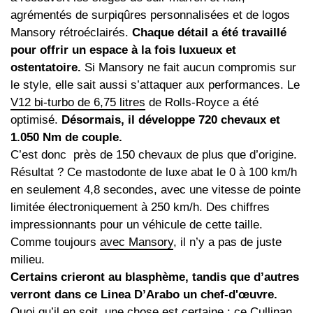
agrémentés de surpiqûres personnalisées et de logos
Mansory rétroéclairés.
Chaque détail a été travaillé
pour offrir un espace à la fois luxueux et
ostentatoire.
Si Mansory ne fait aucun compromis sur
le style, elle sait aussi s’attaquer aux performances. Le
V12 bi-turbo de 6,75 litres
de Rolls-Royce a été
optimisé.
Désormais, il développe 720 chevaux et
1.050 Nm de couple.
C’est donc
près de 150 chevaux de plus que d’origine.
Résultat ? Ce mastodonte de luxe abat le 0 à 100 km/h
en seulement 4,8 secondes, avec une vitesse de pointe
limitée électroniquement à 250 km/h. Des chiffres
impressionnants pour un véhicule de cette taille.
Comme toujours
avec Mansory
, il n’y a pas de juste
milieu.
Certains crieront au blasphème, tandis que d’autres
verront dans ce Linea D’Arabo un chef-d'œuvre.
Quoi qu’il en soit, une chose est certaine : ce Cullinan