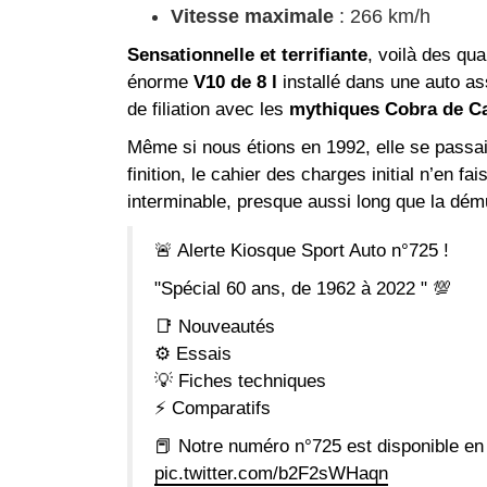
Vitesse maximale
: 266 km/h
Sensationnelle et terrifiante
, voilà des qua
énorme
V10 de 8 l
installé dans une auto as
de filiation avec les
mythiques Cobra de Ca
Même si nous étions en 1992, elle se passa
finition, le cahier des charges initial n’en f
interminable, presque aussi long que la démul
🚨 Alerte Kiosque Sport Auto n°725 !
"Spécial 60 ans, de 1962 à 2022 " 💯
📑 Nouveautés
⚙️ Essais
💡 Fiches techniques
⚡ Comparatifs
📕 Notre numéro n°725 est disponible en
pic.twitter.com/b2F2sWHaqn