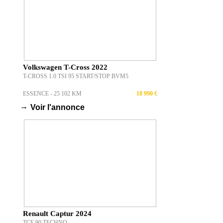
Volkswagen T-Cross 2022
T-CROSS 1.0 TSI 95 START/STOP BVM5
ESSENCE - 25 102 KM
18 990 €
→
Voir l'annonce
Renault Captur 2024
TCE 90 TECHNO