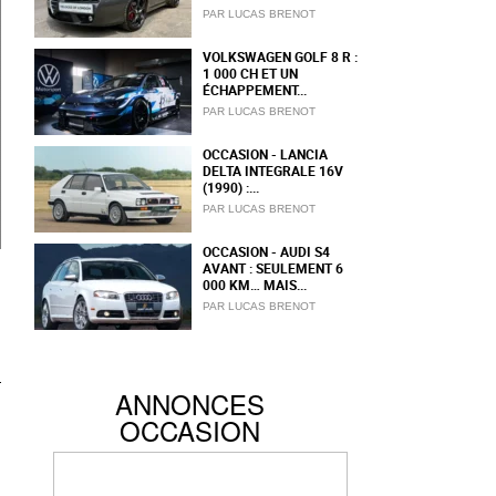
PAR LUCAS BRENOT
VOLKSWAGEN GOLF 8 R :
1 000 CH ET UN
ÉCHAPPEMENT...
PAR LUCAS BRENOT
OCCASION - LANCIA
DELTA INTEGRALE 16V
(1990) :...
PAR LUCAS BRENOT
OCCASION - AUDI S4
AVANT : SEULEMENT 6
000 KM… MAIS...
PAR LUCAS BRENOT
ANNONCES
OCCASION