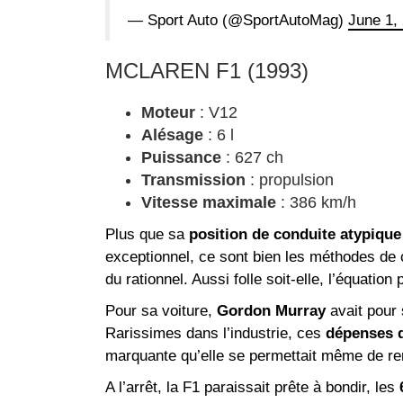
— Sport Auto (@SportAutoMag)
June 1,
MCLAREN F1 (1993)
Moteur
: V12
Alésage
: 6 l
Puissance
: 627 ch
Transmission
: propulsion
Vitesse maximale
: 386 km/h
Plus que sa
position de conduite atypique
exceptionnel, ce sont bien les méthodes de 
du rationnel. Aussi folle soit-elle, l’équatio
Pour sa voiture,
Gordon Murray
avait pour
Rarissimes dans l’industrie, ces
dépenses q
marquante qu’elle se permettait même de r
A l’arrêt, la F1 paraissait prête à bondir, les