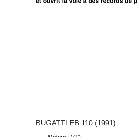
et ouvrit la voie à des records de 
BUGATTI EB 110 (1991)
Moteur
: V12