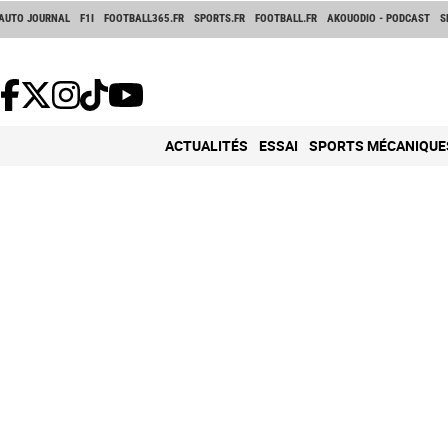
AUTO JOURNAL
F1I
FOOTBALL365.FR
SPORTS.FR
FOOTBALL.FR
AKOUODIO - PODCAST
S
ACTUALITÉS
ESSAI
SPORTS MÉCANIQUE