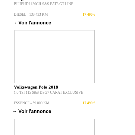
BLUEHDI 130CH S&S EAT8 GT LINE
DIESEL - 133 433 KM
17 490 €
→
Voir l'annonce
Volkswagen Polo 2018
1.0 TSI 115 S&S DSG7 CARAT EXCLUSIVE
ESSENCE - 59 000 KM
17 499 €
→
Voir l'annonce