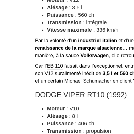
Alésage
: 3,5 l
Puissance
: 560 ch
Transmission
: intégrale
Vitesse maximale
: 336 km/h
Par la volonté d’un
industriel italien
et d’un
renaissance de la marque alsacienne
… ma
manière, à la sauce
Volkswagen
, elle retro
Car l’
EB 110
faisait dans l’exceptionnel, ent
son V12 suralimenté inédit de
3,5 l et 560 c
et un certain
Michael Schumacher en client 
DODGE VIPER RT10 (1992)
Moteur
: V10
Alésage
: 8 l
Puissance
: 406 ch
Transmission
: propulsion