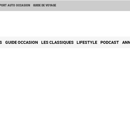
PORT AUTO OCCASION
GUIDE DE VOYAGE
S
GUIDE OCCASION
LES CLASSIQUES
LIFESTYLE
PODCAST
ANN